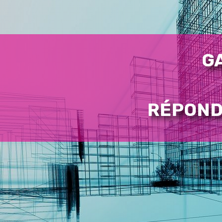
GA
RÉPOND 