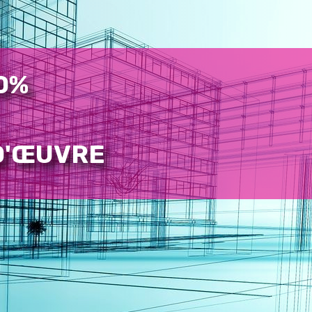
40%
 D'ŒUVRE